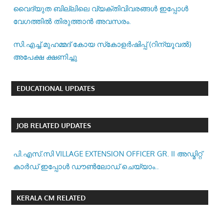
വൈദ്യുത ബില്ലിലെ വ്യക്തിവിവരങ്ങൾ ഇപ്പോൾ
വേഗത്തിൽ തിരുത്താൻ അവസരം.
സി.എച്ച്.മുഹമ്മദ് കോയ സ്‌കോളർഷിപ്പ് (റിന്യൂവൽ)
അപേക്ഷ ക്ഷണിച്ചു
EDUCATIONAL UPDATES
JOB RELATED UPDATES
പി.എസ്.സി VILLAGE EXTENSION OFFICER GR. II അഡ്മിറ്റ്
കാർഡ് ഇപ്പോൾ ഡൗൺലോഡ് ചെയ്യാം..
KERALA CM RELATED