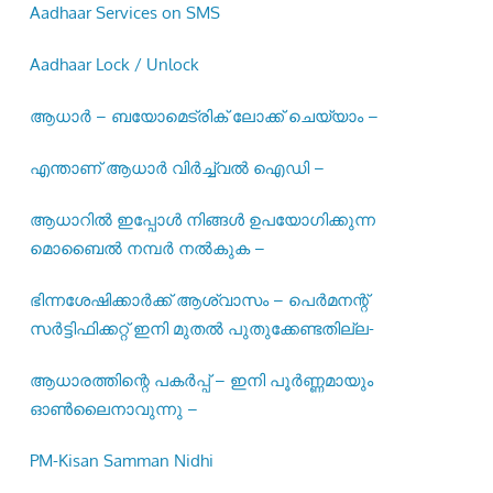
Aadhaar Services on SMS
Aadhaar Lock / Unlock
ആധാർ – ബയോമെട്രിക് ലോക്ക് ചെയ്യാം –
എന്താണ് ആധാർ വിർച്ച്വൽ ഐഡി –
ആധാറിൽ ഇപ്പോൾ നിങ്ങൾ ഉപയോഗിക്കുന്ന
മൊബൈൽ നമ്പർ നൽകുക –
ഭിന്നശേഷിക്കാർക്ക് ആശ്വാസം – പെർമനന്റ്
സർട്ടിഫിക്കറ്റ് ഇനി മുതൽ പുതുക്കേണ്ടതില്ല-
ആധാരത്തിന്റെ പകർപ്പ് – ഇനി പൂർണ്ണമായും
ഓൺലൈനാവുന്നു –
PM-Kisan Samman Nidhi