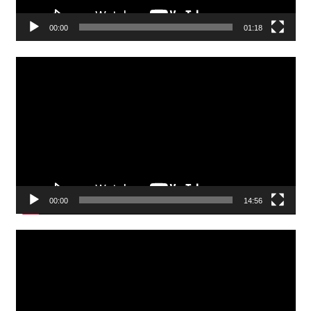
00:00
01:18
Video
Player
00:00
14:56
Video
Player