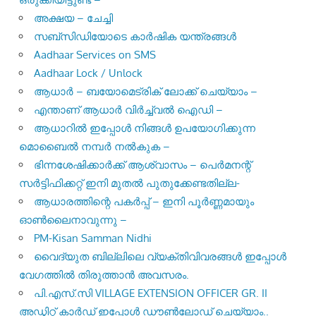
അക്ഷയ – ചേച്ചി
സബ്സിഡിയോടെ കാർഷിക യന്ത്രങ്ങൾ
Aadhaar Services on SMS
Aadhaar Lock / Unlock
ആധാർ – ബയോമെട്രിക് ലോക്ക് ചെയ്യാം –
എന്താണ് ആധാർ വിർച്ച്വൽ ഐഡി –
ആധാറിൽ ഇപ്പോൾ നിങ്ങൾ ഉപയോഗിക്കുന്ന
മൊബൈൽ നമ്പർ നൽകുക –
ഭിന്നശേഷിക്കാർക്ക് ആശ്വാസം – പെർമനന്റ്
സർട്ടിഫിക്കറ്റ് ഇനി മുതൽ പുതുക്കേണ്ടതില്ല-
ആധാരത്തിന്റെ പകർപ്പ് – ഇനി പൂർണ്ണമായും
ഓൺലൈനാവുന്നു –
PM-Kisan Samman Nidhi
വൈദ്യുത ബില്ലിലെ വ്യക്തിവിവരങ്ങൾ ഇപ്പോൾ
വേഗത്തിൽ തിരുത്താൻ അവസരം.
പി.എസ്.സി VILLAGE EXTENSION OFFICER GR. II
അഡ്മിറ്റ് കാർഡ് ഇപ്പോൾ ഡൗൺലോഡ് ചെയ്യാം..