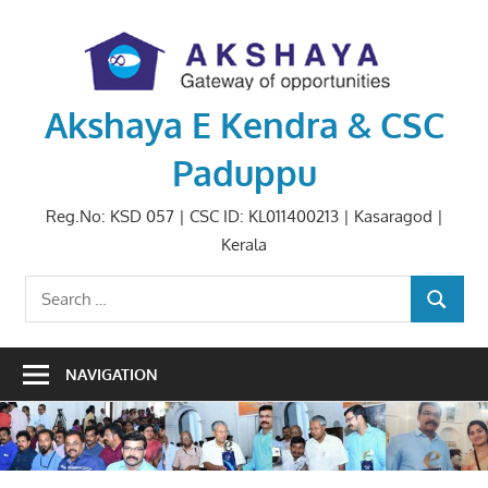
Skip
to
content
Akshaya E Kendra & CSC
Paduppu
Reg.No: KSD 057 | CSC ID: KL011400213 | Kasaragod |
Kerala
Search
SEARCH
for:
NAVIGATION