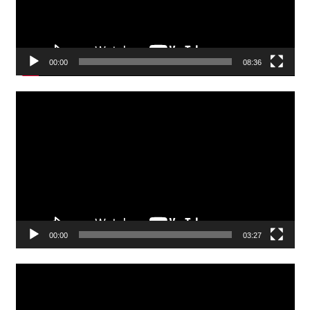
00:00
08:36
Video
Player
00:00
03:27
Video
Player