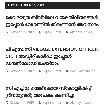
DAY:
OCTOBER 16, 2019
വൈദ്യുത ബില്ലിലെ വ്യക്തിവിവരങ്ങൾ
ഇപ്പോൾ വേഗത്തിൽ തിരുത്താൻ അവസരം.
October 16, 2019
Sujith Kumar
Akshaya News
പി.എസ്.സി VILLAGE EXTENSION OFFICER
GR. II അഡ്മിറ്റ് കാർഡ് ഇപ്പോൾ
ഡൗൺലോഡ് ചെയ്യാം..
October 16, 2019
Sujith Kumar
Job / Vaccancies
സി.എച്ച്.മുഹമ്മദ് കോയ സ്‌കോളർഷിപ്പ്
(റിന്യൂവൽ) അപേക്ഷ ക്ഷണിച്ചു
October 16, 2019
Sujith Kumar
Akshaya News