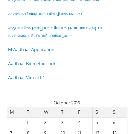
എന്താണ് ആധാർ വിർച്ച്വൽ ഐഡി –
ആധാറിൽ ഇപ്പോൾ നിങ്ങൾ ഉപയോഗിക്കുന്ന
മൊബൈൽ നമ്പർ നൽകുക –
M Aadhaar Application
Aadhaar Biometric Lock
Aadhaar Virtual ID
October 2019
M
T
W
T
F
S
S
1
2
3
4
5
6
7
8
9
10
11
12
13