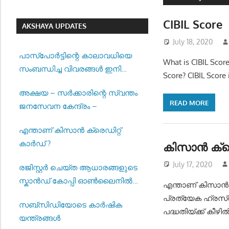
CIBIL Score
AKSHAYA UPDATES
July 18, 2020
പാസ്‌പോര്‍ട്ടിന്റെ കാലാവധിയെ
What is CIBIL Score
സംബന്ധിച്ച വിവരങ്ങള്‍ ഇനി
Score? CIBIL Score 
മുതല്‍ എസ്എംഎസായി ലഭിക്കും
അക്ഷയ – സർക്കാരിന്റെ സ്വന്തം
READ MORE
ജനസേവന കേന്ദ്രം –
എന്താണ് കിസാൻ ക്രെഡിറ്റ്
കാർഡ് ?
കിസാന്‍ ക്രെ
July 17, 2020
രജിസ്റ്റര്‍ ചെയ്ത ആധാരങ്ങളുടെ
സ്കാന്‍ഡ് കോപ്പി ഓണ്‍ലൈനില്‍
എന്താണ് കിസാൻ
കാണുന്നതിന് സൗകര്യം
പ്രത്യേക ഹ്രസ്വ
സബ്സിഡിയോടെ കാർഷിക
ഒരുക്കിയിട്ടുണ്ട് –
പദ്ധതിയ്ക്ക് കീ
യന്ത്രങ്ങൾ