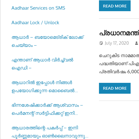
READ MORE
Aadhaar Services on SMS
Aadhaar Lock / Unlock
പ്രധാനമന്ത്
ആധാർ – ബയോമെട്രിക് ലോക്ക്
July 17, 2020
ചെയ്യാം –
ചെറുകിട നാമമാത
എന്താണ് ആധാർ വിർച്ച്വൽ
പദ്ധതിയാണ് പിഎം
ഐഡി –
പ്രതിവ‍ര്‍ഷം 6,0
ആധാറിൽ ഇപ്പോൾ നിങ്ങൾ
READ MORE
ഉപയോഗിക്കുന്ന മൊബൈൽ
നമ്പർ നൽകുക –
ഭിന്നശേഷിക്കാർക്ക് ആശ്വാസം –
പെർമനന്റ് സർട്ടിഫിക്കറ്റ് ഇനി
മുതൽ പുതുക്കേണ്ടതില്ല-
ആധാരത്തിന്റെ പകർപ്പ് – ഇനി
പൂർണ്ണമായും ഓൺലൈനാവുന്നു