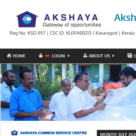
Skip
to
Aksh
content
Reg.No: KSD 057 | CSC ID: KL011400213 | Kasaragod | Kerala
HOME
LOGIN
ABOUT US
MONTH:
JULY 20