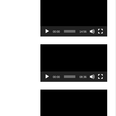
Video
Player
00:00
14:56
Video
Player
00:00
08:36
Video
Player