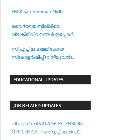
–
PM-Kisan Samman Nidhi
വൈദ്യുത ബില്ലിലെ
വ്യക്തിവിവരങ്ങൾ ഇപ്പോൾ
വേഗത്തിൽ തിരുത്താൻ അവസരം.
സി.എച്ച്.മുഹമ്മദ് കോയ
സ്‌കോളർഷിപ്പ് (റിന്യൂവൽ)
അപേക്ഷ ക്ഷണിച്ചു
EDUCATIONAL UPDATES
JOB RELATED UPDATES
പി.എസ്.സി VILLAGE EXTENSION
OFFICER GR. II അഡ്മിറ്റ് കാർഡ്
ഇപ്പോൾ ഡൗൺലോഡ് ചെയ്യാം..