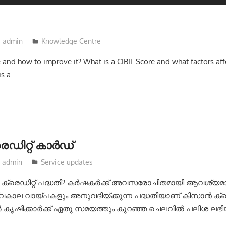
admin
Knowledge Centre
 and how to improve it? What is a CIBIL Score and what factors aff
is a
‍ഡിറ്റ് കാര്‍ഡ്
admin
Service updates
 ക്രെഡിറ്റ് പദ്ധതി? കർഷകർക്ക് അവസരോചിതമായി ആവശ്യ
കാല വായ്പകളും അനുവദിയ്ക്കുന്ന പദ്ധതിയാണ് കിസാൻ ക്രെഡി
ഴിൽ കൃഷിക്കാർക്ക് ഏതു സമയത്തും കുറഞ്ഞ ചെലവിൽ പലിശ ലഭിയ്