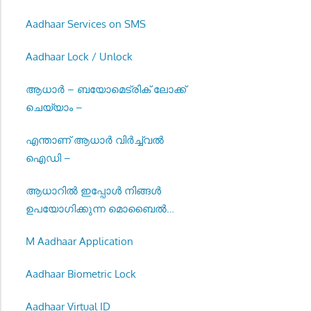
Aadhaar Services on SMS
Aadhaar Lock / Unlock
ആധാർ – ബയോമെട്രിക് ലോക്ക്
ചെയ്യാം –
എന്താണ് ആധാർ വിർച്ച്വൽ
ഐഡി –
ആധാറിൽ ഇപ്പോൾ നിങ്ങൾ
ഉപയോഗിക്കുന്ന മൊബൈൽ
നമ്പർ നൽകുക –
M Aadhaar Application
Aadhaar Biometric Lock
Aadhaar Virtual ID