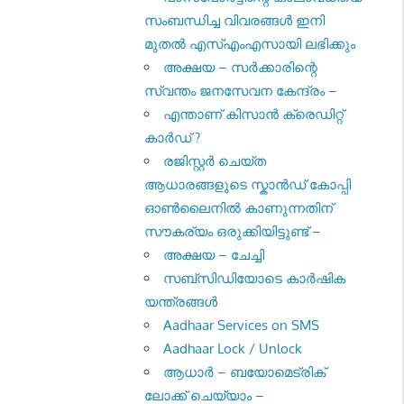
സംബന്ധിച്ച വിവരങ്ങള്‍ ഇനി
മുതല്‍ എസ്എംഎസായി ലഭിക്കും
അക്ഷയ – സർക്കാരിന്റെ
സ്വന്തം ജനസേവന കേന്ദ്രം –
എന്താണ് കിസാൻ ക്രെഡിറ്റ്
കാർഡ് ?
രജിസ്റ്റര്‍ ചെയ്ത
ആധാരങ്ങളുടെ സ്കാന്‍ഡ് കോപ്പി
ഓണ്‍ലൈനില്‍ കാണുന്നതിന്
സൗകര്യം ഒരുക്കിയിട്ടുണ്ട് –
അക്ഷയ – ചേച്ചി
സബ്സിഡിയോടെ കാർഷിക
യന്ത്രങ്ങൾ
Aadhaar Services on SMS
Aadhaar Lock / Unlock
ആധാർ – ബയോമെട്രിക്
ലോക്ക് ചെയ്യാം –