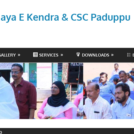
aya E Kendra & CSC Paduppu
GALLERY
SERVICES
DOWNLOADS
20