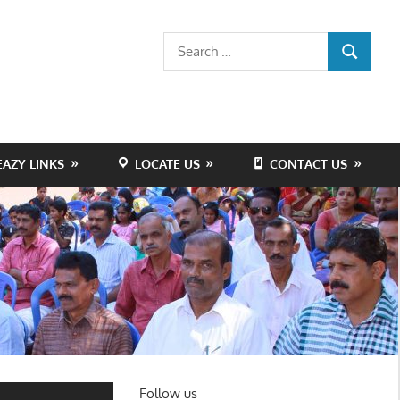
Search
SEARCH
for:
EAZY LINKS
LOCATE US
CONTACT US
Follow us