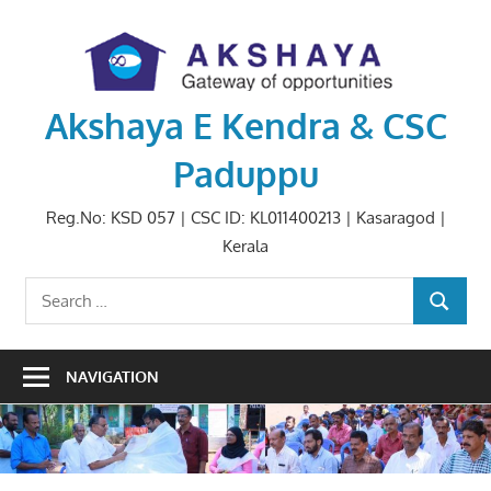
Skip
to
content
Akshaya E Kendra & CSC
Paduppu
Reg.No: KSD 057 | CSC ID: KL011400213 | Kasaragod |
Kerala
Search
SEARCH
for:
NAVIGATION