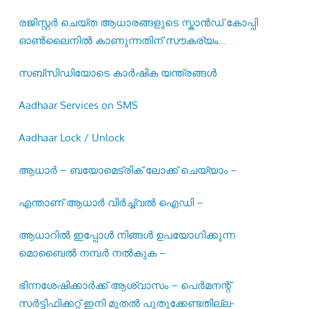
രജിസ്റ്റര്‍ ചെയ്ത ആധാരങ്ങളുടെ സ്കാന്‍ഡ് കോപ്പി
ഓണ്‍ലൈനില്‍ കാണുന്നതിന് സൗകര്യം
ഒരുക്കിയിട്ടുണ്ട് –
സബ്സിഡിയോടെ കാർഷിക യന്ത്രങ്ങൾ
Aadhaar Services on SMS
Aadhaar Lock / Unlock
ആധാർ – ബയോമെട്രിക് ലോക്ക് ചെയ്യാം –
എന്താണ് ആധാർ വിർച്ച്വൽ ഐഡി –
ആധാറിൽ ഇപ്പോൾ നിങ്ങൾ ഉപയോഗിക്കുന്ന
മൊബൈൽ നമ്പർ നൽകുക –
ഭിന്നശേഷിക്കാർക്ക് ആശ്വാസം – പെർമനന്റ്
സർട്ടിഫിക്കറ്റ് ഇനി മുതൽ പുതുക്കേണ്ടതില്ല-