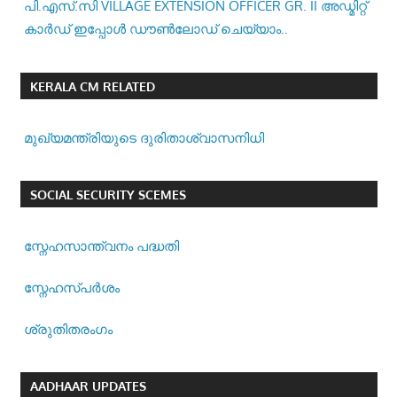
പി.എസ്.സി VILLAGE EXTENSION OFFICER GR. II അഡ്മിറ്റ്
കാർഡ് ഇപ്പോൾ ഡൗൺലോഡ് ചെയ്യാം..
KERALA CM RELATED
മുഖ്യമന്ത്രിയുടെ ദുരിതാശ്വാസനിധി
SOCIAL SECURITY SCEMES
സ്നേഹസാന്ത്വനം പദ്ധതി
സ്നേഹസ്പര്‍ശം
ശ്രുതിതരംഗം
AADHAAR UPDATES