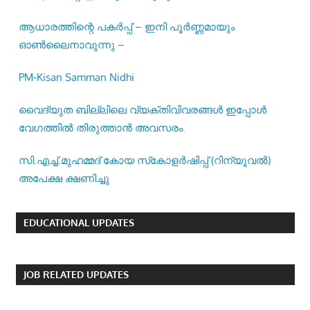
ആധാരത്തിന്റെ പകർപ്പ് – ഇനി പൂർണ്ണമായും
ഓൺലൈനാവുന്നു –
PM-Kisan Samman Nidhi
വൈദ്യുത ബില്ലിലെ വ്യക്തിവിവരങ്ങൾ ഇപ്പോൾ
വേഗത്തിൽ തിരുത്താൻ അവസരം.
സി.എച്ച്.മുഹമ്മദ് കോയ സ്‌കോളർഷിപ്പ് (റിന്യൂവൽ)
അപേക്ഷ ക്ഷണിച്ചു
EDUCATIONAL UPDATES
JOB RELATED UPDATES