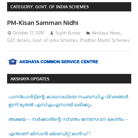
CATEGORY:
GOVT. OF INDIA SCHEMES
PM-Kisan Samman Nidhi
October 17, 2019
Sujith Kumar
Akshaya News
,
G2C details
,
Govt. of india Schemes
,
Pradhan Mantri Schemes
AKSHAYA UPDATES
പാസ്‌പോര്‍ട്ടിന്റെ കാലാവധിയെ സംബന്ധിച്ച വിവരങ്ങള്‍
ഇനി മുതല്‍ എസ്എംഎസായി ലഭിക്കും
അക്ഷയ – സർക്കാരിന്റെ സ്വന്തം ജനസേവന കേന്ദ്രം –
എന്താണ് കിസാൻ ക്രെഡിറ്റ് കാർഡ് ?