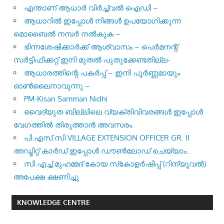
എന്താണ് ആധാർ വിർച്ച്വൽ ഐഡി –
ആധാറിൽ ഇപ്പോൾ നിങ്ങൾ ഉപയോഗിക്കുന്ന
മൊബൈൽ നമ്പർ നൽകുക –
ഭിന്നശേഷിക്കാർക്ക് ആശ്വാസം – പെർമനന്റ്
സർട്ടിഫിക്കറ്റ് ഇനി മുതൽ പുതുക്കേണ്ടതില്ല-
ആധാരത്തിന്റെ പകർപ്പ് – ഇനി പൂർണ്ണമായും
ഓൺലൈനാവുന്നു –
PM-Kisan Samman Nidhi
വൈദ്യുത ബില്ലിലെ വ്യക്തിവിവരങ്ങൾ ഇപ്പോൾ
വേഗത്തിൽ തിരുത്താൻ അവസരം.
പി.എസ്.സി VILLAGE EXTENSION OFFICER GR. II
അഡ്മിറ്റ് കാർഡ് ഇപ്പോൾ ഡൗൺലോഡ് ചെയ്യാം..
സി.എച്ച്.മുഹമ്മദ് കോയ സ്‌കോളർഷിപ്പ് (റിന്യൂവൽ)
അപേക്ഷ ക്ഷണിച്ചു
KNOWLEDGE CENTRE