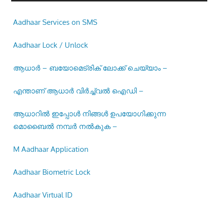
Aadhaar Services on SMS
Aadhaar Lock / Unlock
ആധാർ – ബയോമെട്രിക് ലോക്ക് ചെയ്യാം –
എന്താണ് ആധാർ വിർച്ച്വൽ ഐഡി –
ആധാറിൽ ഇപ്പോൾ നിങ്ങൾ ഉപയോഗിക്കുന്ന
മൊബൈൽ നമ്പർ നൽകുക –
M Aadhaar Application
Aadhaar Biometric Lock
Aadhaar Virtual ID