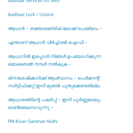
Aadhaar Services on SMS
Aadhaar Lock / Unlock
ആധാർ – ബയോമെട്രിക് ലോക്ക് ചെയ്യാം –
എന്താണ് ആധാർ വിർച്ച്വൽ ഐഡി –
ആധാറിൽ ഇപ്പോൾ നിങ്ങൾ ഉപയോഗിക്കുന്ന
മൊബൈൽ നമ്പർ നൽകുക –
ഭിന്നശേഷിക്കാർക്ക് ആശ്വാസം – പെർമനന്റ്
സർട്ടിഫിക്കറ്റ് ഇനി മുതൽ പുതുക്കേണ്ടതില്ല-
ആധാരത്തിന്റെ പകർപ്പ് – ഇനി പൂർണ്ണമായും
ഓൺലൈനാവുന്നു –
PM-Kisan Samman Nidhi