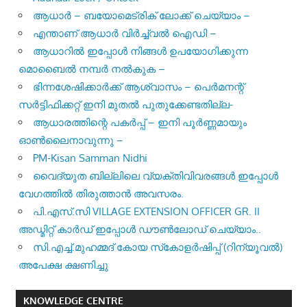
ആധാർ – ബയോമെട്രിക് ലോക്ക് ചെയ്യാം –
എന്താണ് ആധാർ വിർച്ച്വൽ ഐഡി –
ആധാറിൽ ഇപ്പോൾ നിങ്ങൾ ഉപയോഗിക്കുന്ന
മൊബൈൽ നമ്പർ നൽകുക –
ഭിന്നശേഷിക്കാർക്ക് ആശ്വാസം – പെർമനന്റ്
സർട്ടിഫിക്കറ്റ് ഇനി മുതൽ പുതുക്കേണ്ടതില്ല-
ആധാരത്തിന്റെ പകർപ്പ് – ഇനി പൂർണ്ണമായും
ഓൺലൈനാവുന്നു –
PM-Kisan Samman Nidhi
വൈദ്യുത ബില്ലിലെ വ്യക്തിവിവരങ്ങൾ ഇപ്പോൾ
വേഗത്തിൽ തിരുത്താൻ അവസരം.
പി.എസ്.സി VILLAGE EXTENSION OFFICER GR. II
അഡ്മിറ്റ് കാർഡ് ഇപ്പോൾ ഡൗൺലോഡ് ചെയ്യാം..
സി.എച്ച്.മുഹമ്മദ് കോയ സ്‌കോളർഷിപ്പ് (റിന്യൂവൽ)
അപേക്ഷ ക്ഷണിച്ചു
KNOWLEDGE CENTRE