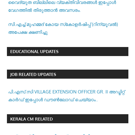
വൈദ്യുത ബില്ലിലെ വ്യക്തിവിവരങ്ങൾ ഇപ്പോൾ
വേഗത്തിൽ തിരുത്താൻ അവസരം.
സി.എച്ച്.മുഹമ്മദ് കോയ സ്‌കോളർഷിപ്പ് (റിന്യൂവൽ)
അപേക്ഷ ക്ഷണിച്ചു
EDUCATIONAL UPDATES
JOB RELATED UPDATES
പി.എസ്.സി VILLAGE EXTENSION OFFICER GR. II അഡ്മിറ്റ്
കാർഡ് ഇപ്പോൾ ഡൗൺലോഡ് ചെയ്യാം..
KERALA CM RELATED