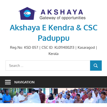
Skip
to
content
Akshaya E Kendra & CSC
Paduppu
Reg.No: KSD 057 | CSC ID: KL011400213 | Kasaragod |
Kerala
Search
SEARCH
for:
NAVIGATION