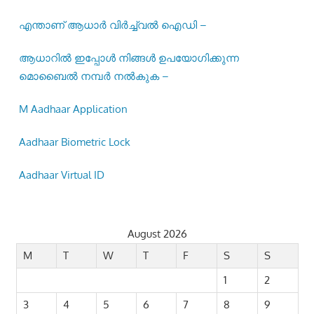
എന്താണ് ആധാർ വിർച്ച്വൽ ഐഡി –
ആധാറിൽ ഇപ്പോൾ നിങ്ങൾ ഉപയോഗിക്കുന്ന
മൊബൈൽ നമ്പർ നൽകുക –
M Aadhaar Application
Aadhaar Biometric Lock
Aadhaar Virtual ID
August 2026
M
T
W
T
F
S
S
1
2
3
4
5
6
7
8
9