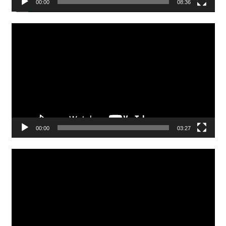
00:00
08:36
Video
Player
00:00
03:27
Video
Player