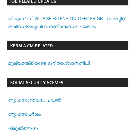
JOB RELATED UPDATES
പി.എസ്.സി VILLAGE EXTENSION OFFICER GR. II അഡ്മിറ്റ്
കാർഡ് ഇപ്പോൾ ഡൗൺലോഡ് ചെയ്യാം..
KERALA CM RELATED
മുഖ്യമന്ത്രിയുടെ ദുരിതാശ്വാസനിധി
SOCIAL SECURITY SCEMES
സ്നേഹസാന്ത്വനം പദ്ധതി
സ്നേഹസ്പര്‍ശം
ശ്രുതിതരംഗം