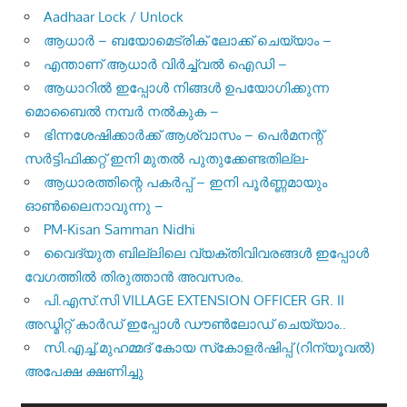
Aadhaar Lock / Unlock
ആധാർ – ബയോമെട്രിക് ലോക്ക് ചെയ്യാം –
എന്താണ് ആധാർ വിർച്ച്വൽ ഐഡി –
ആധാറിൽ ഇപ്പോൾ നിങ്ങൾ ഉപയോഗിക്കുന്ന
മൊബൈൽ നമ്പർ നൽകുക –
ഭിന്നശേഷിക്കാർക്ക് ആശ്വാസം – പെർമനന്റ്
സർട്ടിഫിക്കറ്റ് ഇനി മുതൽ പുതുക്കേണ്ടതില്ല-
ആധാരത്തിന്റെ പകർപ്പ് – ഇനി പൂർണ്ണമായും
ഓൺലൈനാവുന്നു –
PM-Kisan Samman Nidhi
വൈദ്യുത ബില്ലിലെ വ്യക്തിവിവരങ്ങൾ ഇപ്പോൾ
വേഗത്തിൽ തിരുത്താൻ അവസരം.
പി.എസ്.സി VILLAGE EXTENSION OFFICER GR. II
അഡ്മിറ്റ് കാർഡ് ഇപ്പോൾ ഡൗൺലോഡ് ചെയ്യാം..
സി.എച്ച്.മുഹമ്മദ് കോയ സ്‌കോളർഷിപ്പ് (റിന്യൂവൽ)
അപേക്ഷ ക്ഷണിച്ചു