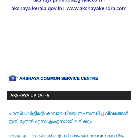
akshaya.kerala.gov.in|
www.akshayakendra.com
AKSHAYA UPDATES
പാസ്‌പോര്‍ട്ടിന്റെ കാലാവധിയെ സംബന്ധിച്ച വിവരങ്ങള്‍
ഇനി മുതല്‍ എസ്എംഎസായി ലഭിക്കും
അക്ഷയ – സർക്കാരിന്റെ സ്വന്തം ജനസേവന കേന്ദ്രം –