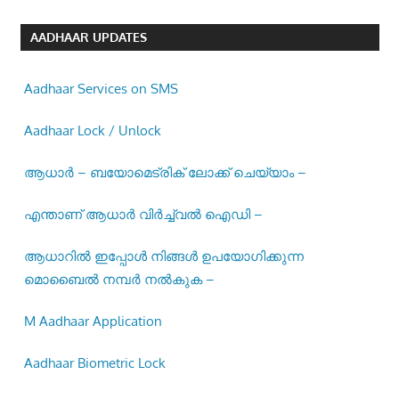
AADHAAR UPDATES
Aadhaar Services on SMS
Aadhaar Lock / Unlock
ആധാർ – ബയോമെട്രിക് ലോക്ക് ചെയ്യാം –
എന്താണ് ആധാർ വിർച്ച്വൽ ഐഡി –
ആധാറിൽ ഇപ്പോൾ നിങ്ങൾ ഉപയോഗിക്കുന്ന
മൊബൈൽ നമ്പർ നൽകുക –
M Aadhaar Application
Aadhaar Biometric Lock