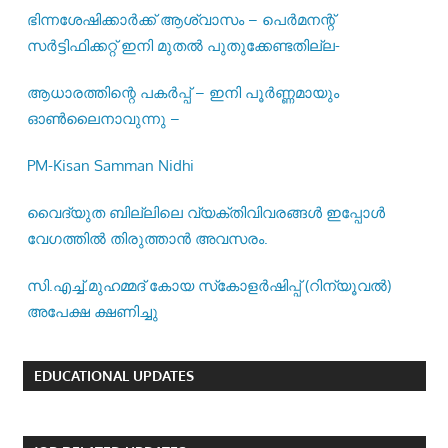
ഭിന്നശേഷിക്കാർക്ക് ആശ്വാസം – പെർമനന്റ്
സർട്ടിഫിക്കറ്റ് ഇനി മുതൽ പുതുക്കേണ്ടതില്ല-
ആധാരത്തിന്റെ പകർപ്പ് – ഇനി പൂർണ്ണമായും
ഓൺലൈനാവുന്നു –
PM-Kisan Samman Nidhi
വൈദ്യുത ബില്ലിലെ വ്യക്തിവിവരങ്ങൾ ഇപ്പോൾ
വേഗത്തിൽ തിരുത്താൻ അവസരം.
സി.എച്ച്.മുഹമ്മദ് കോയ സ്‌കോളർഷിപ്പ് (റിന്യൂവൽ)
അപേക്ഷ ക്ഷണിച്ചു
EDUCATIONAL UPDATES