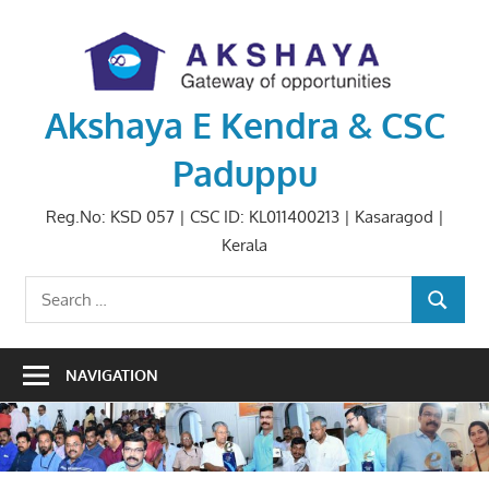
Skip
to
content
Akshaya E Kendra & CSC
Paduppu
Reg.No: KSD 057 | CSC ID: KL011400213 | Kasaragod |
Kerala
Search
SEARCH
for:
NAVIGATION