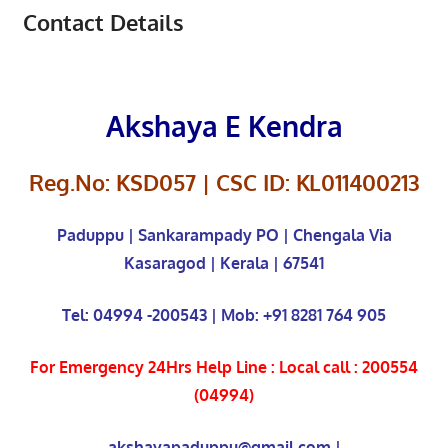
Contact Details
Akshaya E Kendra
Reg.No: KSD057 | CSC ID: KL011400213
Paduppu | Sankarampady PO | Chengala Via
Kasaragod |
Kerala | 67541
Tel: 04994 -200543 | Mob: +91 8281 764 905
For Emergency 24Hrs Help Line : Local call : 200554
(04994)
akshayapaduppu@gmail.com |