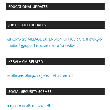
EDUCATIONAL UPDATES
JOB RELATED UPDATES
പി.എസ്.സി VILLAGE EXTENSION OFFICER GR. II അഡ്മിറ്റ്
കാർഡ് ഇപ്പോൾ ഡൗൺലോഡ് ചെയ്യാം..
KERALA CM RELATED
മുഖ്യമന്ത്രിയുടെ ദുരിതാശ്വാസനിധി
SOCIAL SECURITY SCEMES
സ്നേഹസാന്ത്വനം പദ്ധതി