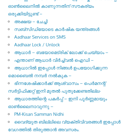
ഓണ്‍ലൈനില്‍ കാണുന്നതിന് സൗകര്യം
ഒരുക്കിയിട്ടുണ്ട് –
അക്ഷയ – ചേച്ചി
സബ്സിഡിയോടെ കാർഷിക യന്ത്രങ്ങൾ
Aadhaar Services on SMS
Aadhaar Lock / Unlock
ആധാർ – ബയോമെട്രിക് ലോക്ക് ചെയ്യാം –
എന്താണ് ആധാർ വിർച്ച്വൽ ഐഡി –
ആധാറിൽ ഇപ്പോൾ നിങ്ങൾ ഉപയോഗിക്കുന്ന
മൊബൈൽ നമ്പർ നൽകുക –
ഭിന്നശേഷിക്കാർക്ക് ആശ്വാസം – പെർമനന്റ്
സർട്ടിഫിക്കറ്റ് ഇനി മുതൽ പുതുക്കേണ്ടതില്ല-
ആധാരത്തിന്റെ പകർപ്പ് – ഇനി പൂർണ്ണമായും
ഓൺലൈനാവുന്നു –
PM-Kisan Samman Nidhi
വൈദ്യുത ബില്ലിലെ വ്യക്തിവിവരങ്ങൾ ഇപ്പോൾ
വേഗത്തിൽ തിരുത്താൻ അവസരം.