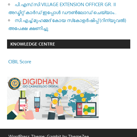
പി.എസ്.സി VILLAGE EXTENSION OFFICER GR. II
അഡ്മിറ്റ് കാർഡ് ഇപ്പോൾ ഡൗൺലോഡ് ചെയ്യാം..
സി.എച്ച്.മുഹമ്മദ് കോയ സ്‌കോളർഷിപ്പ് (റിന്യൂവൽ)
അപേക്ഷ ക്ഷണിച്ചു
KNOWLEDGE CENTRE
CIBIL Score
WordPress Theme: Gambit by ThemeZee.