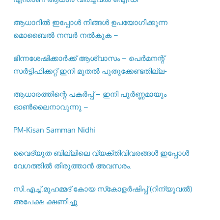
ആധാറിൽ ഇപ്പോൾ നിങ്ങൾ ഉപയോഗിക്കുന്ന
മൊബൈൽ നമ്പർ നൽകുക –
ഭിന്നശേഷിക്കാർക്ക് ആശ്വാസം – പെർമനന്റ്
സർട്ടിഫിക്കറ്റ് ഇനി മുതൽ പുതുക്കേണ്ടതില്ല-
ആധാരത്തിന്റെ പകർപ്പ് – ഇനി പൂർണ്ണമായും
ഓൺലൈനാവുന്നു –
PM-Kisan Samman Nidhi
വൈദ്യുത ബില്ലിലെ വ്യക്തിവിവരങ്ങൾ ഇപ്പോൾ
വേഗത്തിൽ തിരുത്താൻ അവസരം.
സി.എച്ച്.മുഹമ്മദ് കോയ സ്‌കോളർഷിപ്പ് (റിന്യൂവൽ)
അപേക്ഷ ക്ഷണിച്ചു