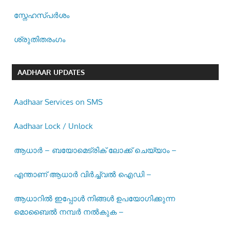
സ്നേഹസ്പര്‍ശം
ശ്രുതിതരംഗം
AADHAAR UPDATES
Aadhaar Services on SMS
Aadhaar Lock / Unlock
ആധാർ – ബയോമെട്രിക് ലോക്ക് ചെയ്യാം –
എന്താണ് ആധാർ വിർച്ച്വൽ ഐഡി –
ആധാറിൽ ഇപ്പോൾ നിങ്ങൾ ഉപയോഗിക്കുന്ന
മൊബൈൽ നമ്പർ നൽകുക –