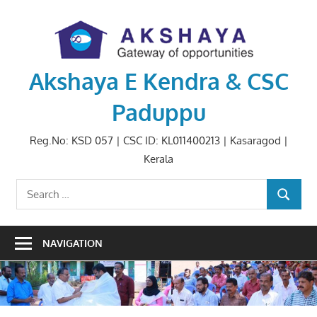
Skip
to
content
Akshaya E Kendra & CSC
Paduppu
Reg.No: KSD 057 | CSC ID: KL011400213 | Kasaragod |
Kerala
Search
SEARCH
for:
NAVIGATION