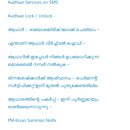
Aadhaar Services on SMS
Aadhaar Lock / Unlock
ആധാർ – ബയോമെട്രിക് ലോക്ക് ചെയ്യാം –
എന്താണ് ആധാർ വിർച്ച്വൽ ഐഡി –
ആധാറിൽ ഇപ്പോൾ നിങ്ങൾ ഉപയോഗിക്കുന്ന
മൊബൈൽ നമ്പർ നൽകുക –
ഭിന്നശേഷിക്കാർക്ക് ആശ്വാസം – പെർമനന്റ്
സർട്ടിഫിക്കറ്റ് ഇനി മുതൽ പുതുക്കേണ്ടതില്ല-
ആധാരത്തിന്റെ പകർപ്പ് – ഇനി പൂർണ്ണമായും
ഓൺലൈനാവുന്നു –
PM-Kisan Samman Nidhi