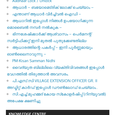
Aadhaar Lock / Unlock
ആധാർ – ബയോമെട്രിക് ലോക്ക് ചെയ്യാം –
എന്താണ് ആധാർ വിർച്ച്വൽ ഐഡി –
ആധാറിൽ ഇപ്പോൾ നിങ്ങൾ ഉപയോഗിക്കുന്ന
മൊബൈൽ നമ്പർ നൽകുക –
ഭിന്നശേഷിക്കാർക്ക് ആശ്വാസം – പെർമനന്റ്
സർട്ടിഫിക്കറ്റ് ഇനി മുതൽ പുതുക്കേണ്ടതില്ല-
ആധാരത്തിന്റെ പകർപ്പ് – ഇനി പൂർണ്ണമായും
ഓൺലൈനാവുന്നു –
PM-Kisan Samman Nidhi
വൈദ്യുത ബില്ലിലെ വ്യക്തിവിവരങ്ങൾ ഇപ്പോൾ
വേഗത്തിൽ തിരുത്താൻ അവസരം.
പി.എസ്.സി VILLAGE EXTENSION OFFICER GR. II
അഡ്മിറ്റ് കാർഡ് ഇപ്പോൾ ഡൗൺലോഡ് ചെയ്യാം..
സി.എച്ച്.മുഹമ്മദ് കോയ സ്‌കോളർഷിപ്പ് (റിന്യൂവൽ)
അപേക്ഷ ക്ഷണിച്ചു
KNOWLEDGE CENTRE