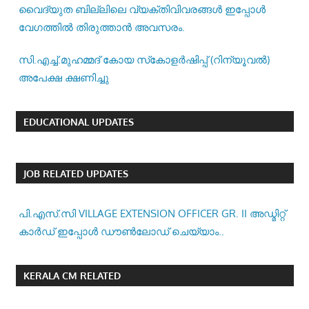
വൈദ്യുത ബില്ലിലെ വ്യക്തിവിവരങ്ങൾ ഇപ്പോൾ
വേഗത്തിൽ തിരുത്താൻ അവസരം.
സി.എച്ച്.മുഹമ്മദ് കോയ സ്‌കോളർഷിപ്പ് (റിന്യൂവൽ)
അപേക്ഷ ക്ഷണിച്ചു
EDUCATIONAL UPDATES
JOB RELATED UPDATES
പി.എസ്.സി VILLAGE EXTENSION OFFICER GR. II അഡ്മിറ്റ്
കാർഡ് ഇപ്പോൾ ഡൗൺലോഡ് ചെയ്യാം..
KERALA CM RELATED