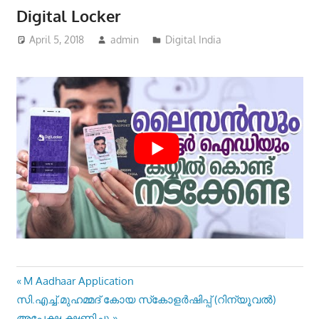
Digital Locker
April 5, 2018
admin
Digital India
Post
Previous
M Aadhaar Application
Next
Post:
സി.എച്ച്.മുഹമ്മദ് കോയ സ്‌കോളർഷിപ്പ് (റിന്യൂവൽ)
navigation
Post:
അപേക്ഷ ക്ഷണിച്ചു