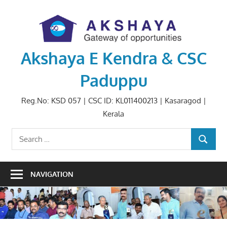
Skip
to
content
Akshaya E Kendra & CSC
Paduppu
Reg.No: KSD 057 | CSC ID: KL011400213 | Kasaragod |
Kerala
Search
SEARCH
for:
NAVIGATION