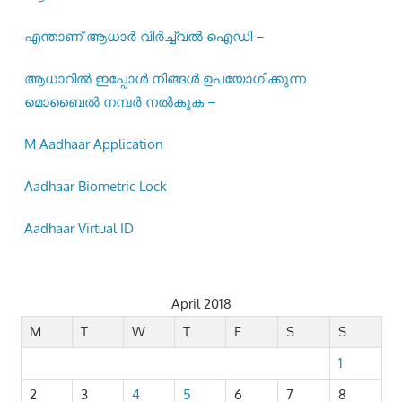
എന്താണ് ആധാർ വിർച്ച്വൽ ഐഡി –
ആധാറിൽ ഇപ്പോൾ നിങ്ങൾ ഉപയോഗിക്കുന്ന
മൊബൈൽ നമ്പർ നൽകുക –
M Aadhaar Application
Aadhaar Biometric Lock
Aadhaar Virtual ID
April 2018
M
T
W
T
F
S
S
1
2
3
4
5
6
7
8