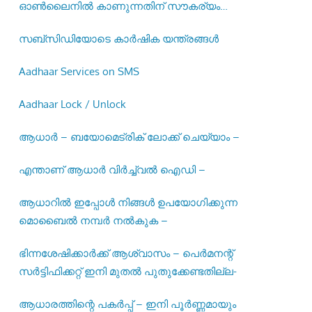
ഓണ്‍ലൈനില്‍ കാണുന്നതിന് സൗകര്യം
ഒരുക്കിയിട്ടുണ്ട് –
സബ്സിഡിയോടെ കാർഷിക യന്ത്രങ്ങൾ
Aadhaar Services on SMS
Aadhaar Lock / Unlock
ആധാർ – ബയോമെട്രിക് ലോക്ക് ചെയ്യാം –
എന്താണ് ആധാർ വിർച്ച്വൽ ഐഡി –
ആധാറിൽ ഇപ്പോൾ നിങ്ങൾ ഉപയോഗിക്കുന്ന
മൊബൈൽ നമ്പർ നൽകുക –
ഭിന്നശേഷിക്കാർക്ക് ആശ്വാസം – പെർമനന്റ്
സർട്ടിഫിക്കറ്റ് ഇനി മുതൽ പുതുക്കേണ്ടതില്ല-
ആധാരത്തിന്റെ പകർപ്പ് – ഇനി പൂർണ്ണമായും