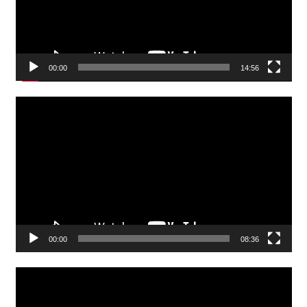
00:00
14:56
Video
Player
00:00
08:36
Video
Player