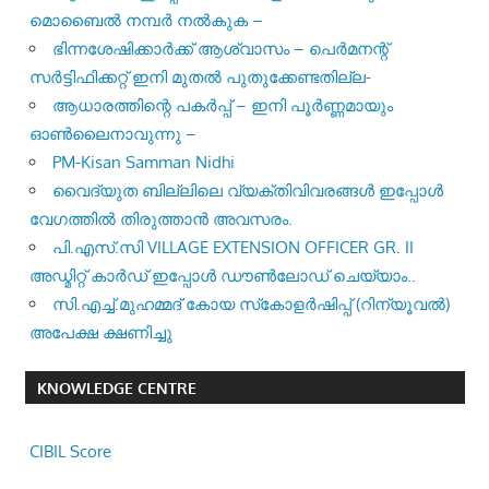
മൊബൈൽ നമ്പർ നൽകുക –
ഭിന്നശേഷിക്കാർക്ക് ആശ്വാസം – പെർമനന്റ്
സർട്ടിഫിക്കറ്റ് ഇനി മുതൽ പുതുക്കേണ്ടതില്ല-
ആധാരത്തിന്റെ പകർപ്പ് – ഇനി പൂർണ്ണമായും
ഓൺലൈനാവുന്നു –
PM-Kisan Samman Nidhi
വൈദ്യുത ബില്ലിലെ വ്യക്തിവിവരങ്ങൾ ഇപ്പോൾ
വേഗത്തിൽ തിരുത്താൻ അവസരം.
പി.എസ്.സി VILLAGE EXTENSION OFFICER GR. II
അഡ്മിറ്റ് കാർഡ് ഇപ്പോൾ ഡൗൺലോഡ് ചെയ്യാം..
സി.എച്ച്.മുഹമ്മദ് കോയ സ്‌കോളർഷിപ്പ് (റിന്യൂവൽ)
അപേക്ഷ ക്ഷണിച്ചു
KNOWLEDGE CENTRE
CIBIL Score