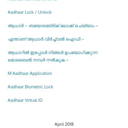
Aadhaar Lock / Unlock
ആധാർ – ബയോമെട്രിക് ലോക്ക് ചെയ്യാം –
എന്താണ് ആധാർ വിർച്ച്വൽ ഐഡി –
ആധാറിൽ ഇപ്പോൾ നിങ്ങൾ ഉപയോഗിക്കുന്ന
മൊബൈൽ നമ്പർ നൽകുക –
M Aadhaar Application
Aadhaar Biometric Lock
Aadhaar Virtual ID
April 2018