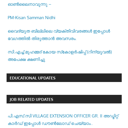
ഓൺലൈനാവുന്നു –
PM-Kisan Samman Nidhi
വൈദ്യുത ബില്ലിലെ വ്യക്തിവിവരങ്ങൾ ഇപ്പോൾ
വേഗത്തിൽ തിരുത്താൻ അവസരം.
സി.എച്ച്.മുഹമ്മദ് കോയ സ്‌കോളർഷിപ്പ് (റിന്യൂവൽ)
അപേക്ഷ ക്ഷണിച്ചു
EDUCATIONAL UPDATES
JOB RELATED UPDATES
പി.എസ്.സി VILLAGE EXTENSION OFFICER GR. II അഡ്മിറ്റ്
കാർഡ് ഇപ്പോൾ ഡൗൺലോഡ് ചെയ്യാം..