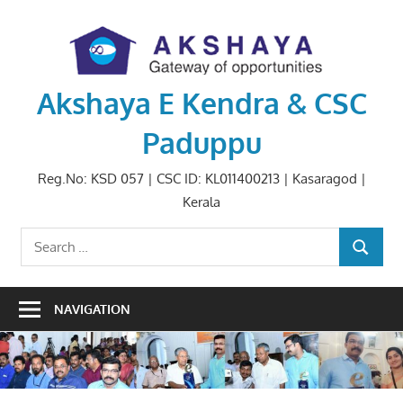
Skip
to
content
Akshaya E Kendra & CSC
Paduppu
Reg.No: KSD 057 | CSC ID: KL011400213 | Kasaragod |
Kerala
Search
SEARCH
for:
NAVIGATION