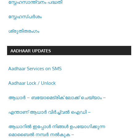
സ്നേഹസാന്ത്വനം പദ്ധതി
സ്നേഹസ്പര്‍ശം
ശ്രുതിതരംഗം
AADHAAR UPDATES
Aadhaar Services on SMS
Aadhaar Lock / Unlock
ആധാർ – ബയോമെട്രിക് ലോക്ക് ചെയ്യാം –
എന്താണ് ആധാർ വിർച്ച്വൽ ഐഡി –
ആധാറിൽ ഇപ്പോൾ നിങ്ങൾ ഉപയോഗിക്കുന്ന
മൊബൈൽ നമ്പർ നൽകുക –