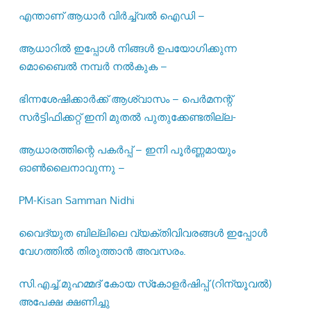
എന്താണ് ആധാർ വിർച്ച്വൽ ഐഡി –
ആധാറിൽ ഇപ്പോൾ നിങ്ങൾ ഉപയോഗിക്കുന്ന
മൊബൈൽ നമ്പർ നൽകുക –
ഭിന്നശേഷിക്കാർക്ക് ആശ്വാസം – പെർമനന്റ്
സർട്ടിഫിക്കറ്റ് ഇനി മുതൽ പുതുക്കേണ്ടതില്ല-
ആധാരത്തിന്റെ പകർപ്പ് – ഇനി പൂർണ്ണമായും
ഓൺലൈനാവുന്നു –
PM-Kisan Samman Nidhi
വൈദ്യുത ബില്ലിലെ വ്യക്തിവിവരങ്ങൾ ഇപ്പോൾ
വേഗത്തിൽ തിരുത്താൻ അവസരം.
സി.എച്ച്.മുഹമ്മദ് കോയ സ്‌കോളർഷിപ്പ് (റിന്യൂവൽ)
അപേക്ഷ ക്ഷണിച്ചു