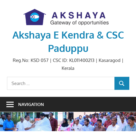
Skip
to
content
Akshaya E Kendra & CSC
Paduppu
Reg.No: KSD 057 | CSC ID: KL011400213 | Kasaragod |
Kerala
Search
SEARCH
for:
NAVIGATION