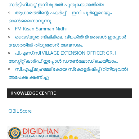
സർട്ടിഫിക്കറ്റ് ഇനി മുതൽ പുതുക്കേണ്ടതില്ല-
ആധാരത്തിന്റെ പകർപ്പ് – ഇനി പൂർണ്ണമായും
ഓൺലൈനാവുന്നു –
PM-Kisan Samman Nidhi
വൈദ്യുത ബില്ലിലെ വ്യക്തിവിവരങ്ങൾ ഇപ്പോൾ
വേഗത്തിൽ തിരുത്താൻ അവസരം.
പി.എസ്.സി VILLAGE EXTENSION OFFICER GR. II
അഡ്മിറ്റ് കാർഡ് ഇപ്പോൾ ഡൗൺലോഡ് ചെയ്യാം..
സി.എച്ച്.മുഹമ്മദ് കോയ സ്‌കോളർഷിപ്പ് (റിന്യൂവൽ)
അപേക്ഷ ക്ഷണിച്ചു
KNOWLEDGE CENTRE
CIBIL Score