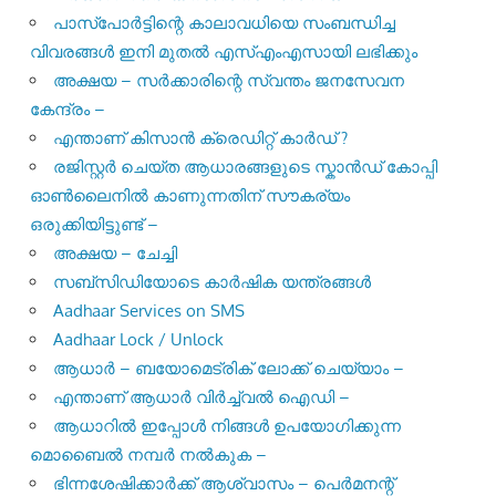
പാസ്‌പോര്‍ട്ടിന്റെ കാലാവധിയെ സംബന്ധിച്ച
വിവരങ്ങള്‍ ഇനി മുതല്‍ എസ്എംഎസായി ലഭിക്കും
അക്ഷയ – സർക്കാരിന്റെ സ്വന്തം ജനസേവന
കേന്ദ്രം –
എന്താണ് കിസാൻ ക്രെഡിറ്റ് കാർഡ് ?
രജിസ്റ്റര്‍ ചെയ്ത ആധാരങ്ങളുടെ സ്കാന്‍ഡ് കോപ്പി
ഓണ്‍ലൈനില്‍ കാണുന്നതിന് സൗകര്യം
ഒരുക്കിയിട്ടുണ്ട് –
അക്ഷയ – ചേച്ചി
സബ്സിഡിയോടെ കാർഷിക യന്ത്രങ്ങൾ
Aadhaar Services on SMS
Aadhaar Lock / Unlock
ആധാർ – ബയോമെട്രിക് ലോക്ക് ചെയ്യാം –
എന്താണ് ആധാർ വിർച്ച്വൽ ഐഡി –
ആധാറിൽ ഇപ്പോൾ നിങ്ങൾ ഉപയോഗിക്കുന്ന
മൊബൈൽ നമ്പർ നൽകുക –
ഭിന്നശേഷിക്കാർക്ക് ആശ്വാസം – പെർമനന്റ്