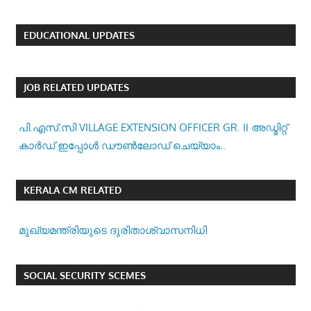
EDUCATIONAL UPDATES
JOB RELATED UPDATES
പി.എസ്.സി VILLAGE EXTENSION OFFICER GR. II അഡ്മിറ്റ്
കാർഡ് ഇപ്പോൾ ഡൗൺലോഡ് ചെയ്യാം..
KERALA CM RELATED
മുഖ്യമന്ത്രിയുടെ ദുരിതാശ്വാസനിധി
SOCIAL SECURITY SCEMES