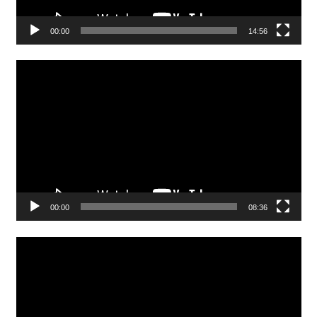
00:00
14:56
Video
Player
00:00
08:36
Video
Player