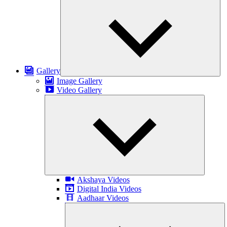
Exp
chil
me
Gallery
Image Gallery
Video Gallery
Expand
child
menu
Akshaya Videos
Digital India Videos
Aadhaar Videos
E
ch
m