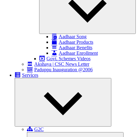
Aadhaar Song
Aadhaar Products
Aadhaar Benefits
Aadhaar Enrollment
Govt. Schemes Videos
Akshaya | CSC News Letter
Paduppu Inauguration @2006
Services
Expand
child
menu
G2C
Expand