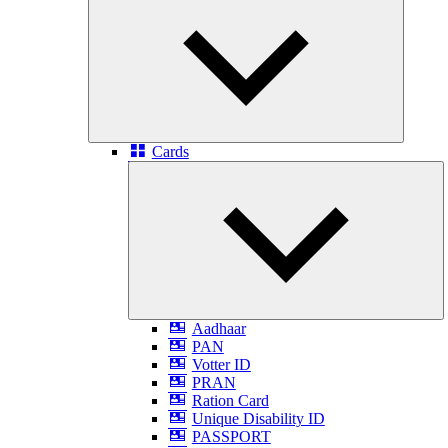
child
menu
Cards
E
ch
m
Aadhaar
PAN
Votter ID
PRAN
Ration Card
Unique Disability ID
PASSPORT