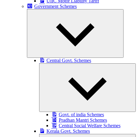
UIIC Motor Liability Tariff
Government Schemes
Expand
child
menu
Central Govt. Schemes
E
ch
m
Govt. of india Schemes
Pradhan Mantri Schemes
Central Social Welfare Schemes
Kerala Govt. Schemes
E