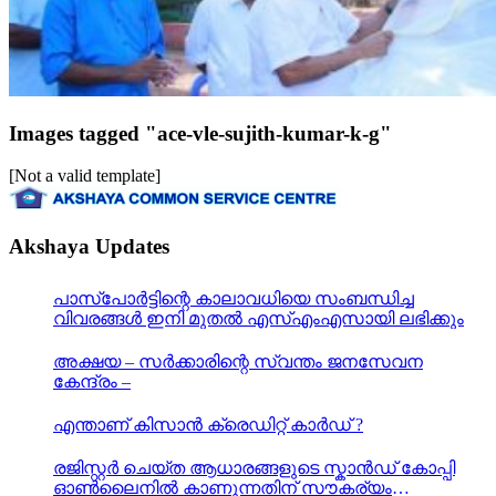
Images tagged "ace-vle-sujith-kumar-k-g"
[Not a valid template]
Akshaya Updates
പാസ്‌പോര്‍ട്ടിന്റെ കാലാവധിയെ സംബന്ധിച്ച
വിവരങ്ങള്‍ ഇനി മുതല്‍ എസ്എംഎസായി ലഭിക്കും
അക്ഷയ – സർക്കാരിന്റെ സ്വന്തം ജനസേവന
കേന്ദ്രം –
എന്താണ് കിസാൻ ക്രെഡിറ്റ് കാർഡ് ?
രജിസ്റ്റര്‍ ചെയ്ത ആധാരങ്ങളുടെ സ്കാന്‍ഡ് കോപ്പി
ഓണ്‍ലൈനില്‍ കാണുന്നതിന് സൗകര്യം