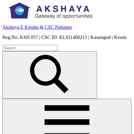
Skip
to
content
Akshaya E Kendra & CSC Paduppu
Reg.No: KSD 057 | CSC ID: KL011400213 | Kasaragod | Kerala
Search
for:
Search