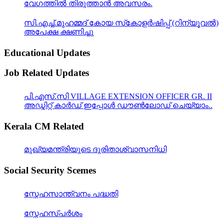
വേഗത്തിൽ തിരുത്താൻ അവസരം.
സി.എച്ച്.മുഹമ്മദ് കോയ സ്‌കോളർഷിപ്പ് (റിന്യൂവൽ)
അപേക്ഷ ക്ഷണിച്ചു
Educational Updates
Job Related Updates
പി.എസ്.സി VILLAGE EXTENSION OFFICER GR. II
അഡ്മിറ്റ് കാർഡ് ഇപ്പോൾ ഡൗൺലോഡ് ചെയ്യാം..
Kerala CM Related
മുഖ്യമന്ത്രിയുടെ ദുരിതാശ്വാസനിധി
Social Security Scemes
സ്നേഹസാന്ത്വനം പദ്ധതി
സ്നേഹസ്പര്‍ശം