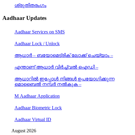
ശ്രുതിതരംഗം
Aadhaar Updates
Aadhaar Services on SMS
Aadhaar Lock / Unlock
ആധാർ – ബയോമെട്രിക് ലോക്ക് ചെയ്യാം –
എന്താണ് ആധാർ വിർച്ച്വൽ ഐഡി –
ആധാറിൽ ഇപ്പോൾ നിങ്ങൾ ഉപയോഗിക്കുന്ന
മൊബൈൽ നമ്പർ നൽകുക –
M Aadhaar Application
Aadhaar Biometric Lock
Aadhaar Virtual ID
August 2026