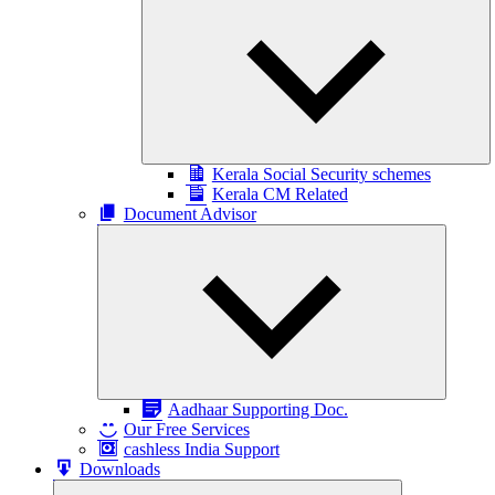
ch
m
Kerala Social Security schemes
Kerala CM Related
Document Advisor
Expand
child
menu
Aadhaar Supporting Doc.
Our Free Services
cashless India Support
Downloads
Expand