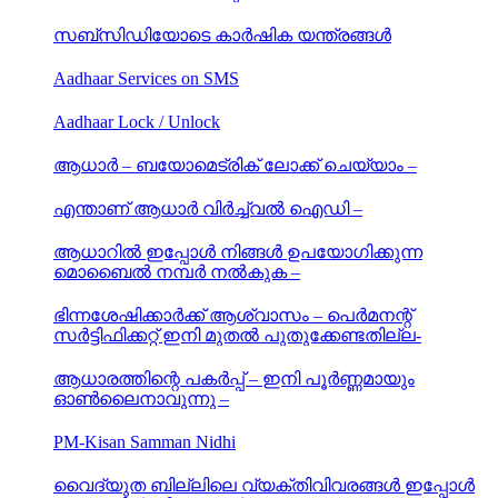
ഒരുക്കിയിട്ടുണ്ട് –
സബ്സിഡിയോടെ കാർഷിക യന്ത്രങ്ങൾ
Aadhaar Services on SMS
Aadhaar Lock / Unlock
ആധാർ – ബയോമെട്രിക് ലോക്ക് ചെയ്യാം –
എന്താണ് ആധാർ വിർച്ച്വൽ ഐഡി –
ആധാറിൽ ഇപ്പോൾ നിങ്ങൾ ഉപയോഗിക്കുന്ന
മൊബൈൽ നമ്പർ നൽകുക –
ഭിന്നശേഷിക്കാർക്ക് ആശ്വാസം – പെർമനന്റ്
സർട്ടിഫിക്കറ്റ് ഇനി മുതൽ പുതുക്കേണ്ടതില്ല-
ആധാരത്തിന്റെ പകർപ്പ് – ഇനി പൂർണ്ണമായും
ഓൺലൈനാവുന്നു –
PM-Kisan Samman Nidhi
വൈദ്യുത ബില്ലിലെ വ്യക്തിവിവരങ്ങൾ ഇപ്പോൾ