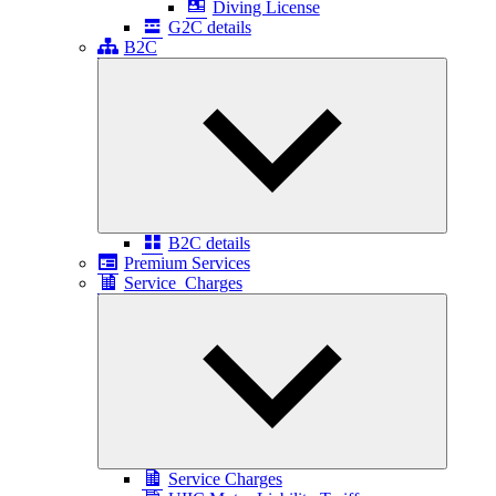
Diving License
G2C details
B2C
Expand
child
menu
B2C details
Premium Services
Service_Charges
Expand
child
menu
Service Charges