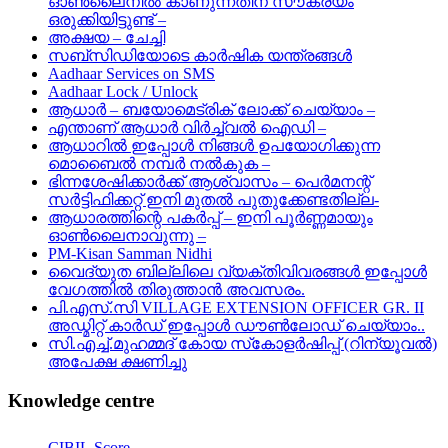
ഓണ്‍ലൈനില്‍ കാണുന്നതിന് സൗകര്യം
ഒരുക്കിയിട്ടുണ്ട് –
അക്ഷയ – ചേച്ചി
സബ്സിഡിയോടെ കാർഷിക യന്ത്രങ്ങൾ
Aadhaar Services on SMS
Aadhaar Lock / Unlock
ആധാർ – ബയോമെട്രിക് ലോക്ക് ചെയ്യാം –
എന്താണ് ആധാർ വിർച്ച്വൽ ഐഡി –
ആധാറിൽ ഇപ്പോൾ നിങ്ങൾ ഉപയോഗിക്കുന്ന
മൊബൈൽ നമ്പർ നൽകുക –
ഭിന്നശേഷിക്കാർക്ക് ആശ്വാസം – പെർമനന്റ്
സർട്ടിഫിക്കറ്റ് ഇനി മുതൽ പുതുക്കേണ്ടതില്ല-
ആധാരത്തിന്റെ പകർപ്പ് – ഇനി പൂർണ്ണമായും
ഓൺലൈനാവുന്നു –
PM-Kisan Samman Nidhi
വൈദ്യുത ബില്ലിലെ വ്യക്തിവിവരങ്ങൾ ഇപ്പോൾ
വേഗത്തിൽ തിരുത്താൻ അവസരം.
പി.എസ്.സി VILLAGE EXTENSION OFFICER GR. II
അഡ്മിറ്റ് കാർഡ് ഇപ്പോൾ ഡൗൺലോഡ് ചെയ്യാം..
സി.എച്ച്.മുഹമ്മദ് കോയ സ്‌കോളർഷിപ്പ് (റിന്യൂവൽ)
അപേക്ഷ ക്ഷണിച്ചു
Knowledge centre
CIBIL Score