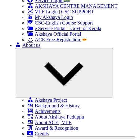
Service Login
AKSHAYA CENTRE MANAGEMENT
VLE Login | CSC SUPPORT
My Akshaya Login
CSC-English Course Support
e Service Portal – Govt. of Kerala
Akshaya Official Portal
ACE Free-Registration
About us
Expand
child
menu
Akshaya Project
Background & History
Achivements
About Akshaya Paduppu
About ACE | VLE
Award & Recognition
Credits