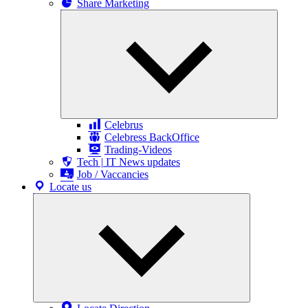
Share Marketing
Expand
child
menu
Celebrus
Celebress BackOffice
Trading-Videos
Tech | IT News updates
Job / Vaccancies
Locate us
Expand
child
menu