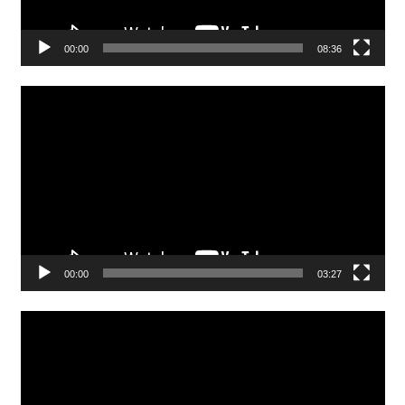
00:00
08:36
Video
Player
00:00
03:27
Video
Player