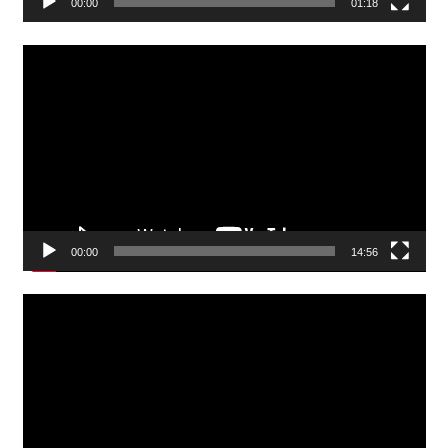
00:00
01:18
Video
Player
00:00
14:56
Video
Player