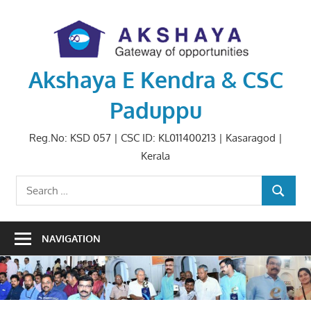
Skip
to
content
Akshaya E Kendra & CSC
Paduppu
Reg.No: KSD 057 | CSC ID: KL011400213 | Kasaragod |
Kerala
Search
SEARCH
for:
NAVIGATION