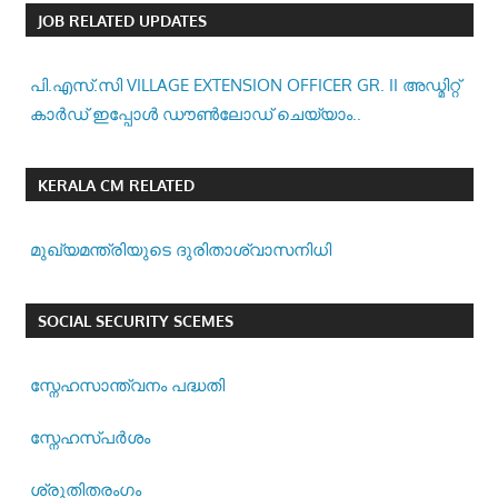
JOB RELATED UPDATES
പി.എസ്.സി VILLAGE EXTENSION OFFICER GR. II അഡ്മിറ്റ്
കാർഡ് ഇപ്പോൾ ഡൗൺലോഡ് ചെയ്യാം..
KERALA CM RELATED
മുഖ്യമന്ത്രിയുടെ ദുരിതാശ്വാസനിധി
SOCIAL SECURITY SCEMES
സ്നേഹസാന്ത്വനം പദ്ധതി
സ്നേഹസ്പര്‍ശം
ശ്രുതിതരംഗം