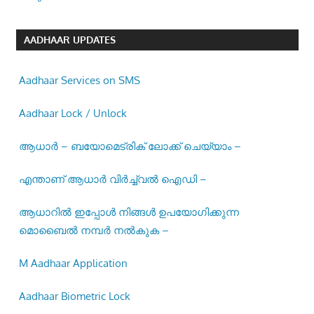
AADHAAR UPDATES
Aadhaar Services on SMS
Aadhaar Lock / Unlock
ആധാർ – ബയോമെട്രിക് ലോക്ക് ചെയ്യാം –
എന്താണ് ആധാർ വിർച്ച്വൽ ഐഡി –
ആധാറിൽ ഇപ്പോൾ നിങ്ങൾ ഉപയോഗിക്കുന്ന
മൊബൈൽ നമ്പർ നൽകുക –
M Aadhaar Application
Aadhaar Biometric Lock