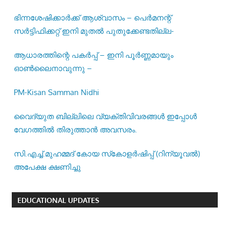
ഭിന്നശേഷിക്കാർക്ക് ആശ്വാസം – പെർമനന്റ്
സർട്ടിഫിക്കറ്റ് ഇനി മുതൽ പുതുക്കേണ്ടതില്ല-
ആധാരത്തിന്റെ പകർപ്പ് – ഇനി പൂർണ്ണമായും
ഓൺലൈനാവുന്നു –
PM-Kisan Samman Nidhi
വൈദ്യുത ബില്ലിലെ വ്യക്തിവിവരങ്ങൾ ഇപ്പോൾ
വേഗത്തിൽ തിരുത്താൻ അവസരം.
സി.എച്ച്.മുഹമ്മദ് കോയ സ്‌കോളർഷിപ്പ് (റിന്യൂവൽ)
അപേക്ഷ ക്ഷണിച്ചു
EDUCATIONAL UPDATES