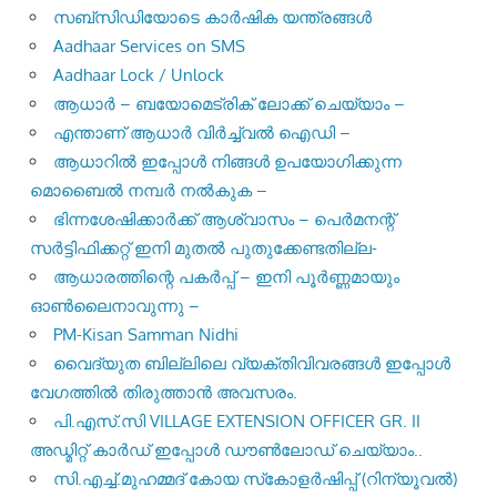
സബ്സിഡിയോടെ കാർഷിക യന്ത്രങ്ങൾ
Aadhaar Services on SMS
Aadhaar Lock / Unlock
ആധാർ – ബയോമെട്രിക് ലോക്ക് ചെയ്യാം –
എന്താണ് ആധാർ വിർച്ച്വൽ ഐഡി –
ആധാറിൽ ഇപ്പോൾ നിങ്ങൾ ഉപയോഗിക്കുന്ന
മൊബൈൽ നമ്പർ നൽകുക –
ഭിന്നശേഷിക്കാർക്ക് ആശ്വാസം – പെർമനന്റ്
സർട്ടിഫിക്കറ്റ് ഇനി മുതൽ പുതുക്കേണ്ടതില്ല-
ആധാരത്തിന്റെ പകർപ്പ് – ഇനി പൂർണ്ണമായും
ഓൺലൈനാവുന്നു –
PM-Kisan Samman Nidhi
വൈദ്യുത ബില്ലിലെ വ്യക്തിവിവരങ്ങൾ ഇപ്പോൾ
വേഗത്തിൽ തിരുത്താൻ അവസരം.
പി.എസ്.സി VILLAGE EXTENSION OFFICER GR. II
അഡ്മിറ്റ് കാർഡ് ഇപ്പോൾ ഡൗൺലോഡ് ചെയ്യാം..
സി.എച്ച്.മുഹമ്മദ് കോയ സ്‌കോളർഷിപ്പ് (റിന്യൂവൽ)