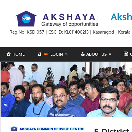
Skip
to
Aksh
content
Reg.No: KSD 057 | CSC ID: KL011400213 | Kasaragod | Kerala
HOME
LOGIN
ABOUT US
E-Distric