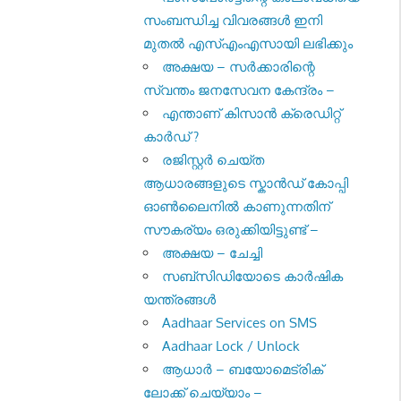
സംബന്ധിച്ച വിവരങ്ങള്‍ ഇനി
മുതല്‍ എസ്എംഎസായി ലഭിക്കും
അക്ഷയ – സർക്കാരിന്റെ
സ്വന്തം ജനസേവന കേന്ദ്രം –
എന്താണ് കിസാൻ ക്രെഡിറ്റ്
കാർഡ് ?
രജിസ്റ്റര്‍ ചെയ്ത
ആധാരങ്ങളുടെ സ്കാന്‍ഡ് കോപ്പി
ഓണ്‍ലൈനില്‍ കാണുന്നതിന്
സൗകര്യം ഒരുക്കിയിട്ടുണ്ട് –
അക്ഷയ – ചേച്ചി
സബ്സിഡിയോടെ കാർഷിക
യന്ത്രങ്ങൾ
Aadhaar Services on SMS
Aadhaar Lock / Unlock
ആധാർ – ബയോമെട്രിക്
ലോക്ക് ചെയ്യാം –