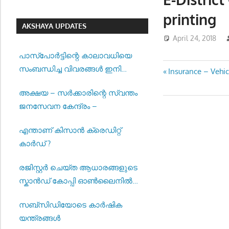
printing
AKSHAYA UPDATES
April 24, 2018
പാസ്‌പോര്‍ട്ടിന്റെ കാലാവധിയെ
സംബന്ധിച്ച വിവരങ്ങള്‍ ഇനി
Post
Previous
Insurance – Vehic
മുതല്‍ എസ്എംഎസായി ലഭിക്കും
Post:
navigatio
അക്ഷയ – സർക്കാരിന്റെ സ്വന്തം
ജനസേവന കേന്ദ്രം –
എന്താണ് കിസാൻ ക്രെഡിറ്റ്
കാർഡ് ?
രജിസ്റ്റര്‍ ചെയ്ത ആധാരങ്ങളുടെ
സ്കാന്‍ഡ് കോപ്പി ഓണ്‍ലൈനില്‍
കാണുന്നതിന് സൗകര്യം
സബ്സിഡിയോടെ കാർഷിക
ഒരുക്കിയിട്ടുണ്ട് –
യന്ത്രങ്ങൾ