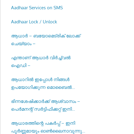
Aadhaar Services on SMS
Aadhaar Lock / Unlock
ആധാർ – ബയോമെട്രിക് ലോക്ക്
ചെയ്യാം –
എന്താണ് ആധാർ വിർച്ച്വൽ
ഐഡി –
ആധാറിൽ ഇപ്പോൾ നിങ്ങൾ
ഉപയോഗിക്കുന്ന മൊബൈൽ
നമ്പർ നൽകുക –
ഭിന്നശേഷിക്കാർക്ക് ആശ്വാസം –
പെർമനന്റ് സർട്ടിഫിക്കറ്റ് ഇനി
മുതൽ പുതുക്കേണ്ടതില്ല-
ആധാരത്തിന്റെ പകർപ്പ് – ഇനി
പൂർണ്ണമായും ഓൺലൈനാവുന്നു