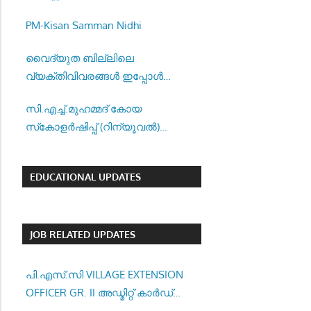
–
PM-Kisan Samman Nidhi
വൈദ്യുത ബില്ലിലെ
വ്യക്തിവിവരങ്ങൾ ഇപ്പോൾ
വേഗത്തിൽ തിരുത്താൻ അവസരം.
സി.എച്ച്.മുഹമ്മദ് കോയ
സ്‌കോളർഷിപ്പ് (റിന്യൂവൽ)
അപേക്ഷ ക്ഷണിച്ചു
EDUCATIONAL UPDATES
JOB RELATED UPDATES
പി.എസ്.സി VILLAGE EXTENSION
OFFICER GR. II അഡ്മിറ്റ് കാർഡ്
ഇപ്പോൾ ഡൗൺലോഡ് ചെയ്യാം..