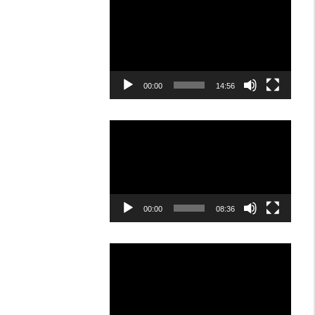
Video
Player
00:00
14:56
Video
Player
00:00
08:36
Video
Player