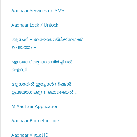
Aadhaar Services on SMS
Aadhaar Lock / Unlock
ആധാർ – ബയോമെട്രിക് ലോക്ക്
ചെയ്യാം –
എന്താണ് ആധാർ വിർച്ച്വൽ
ഐഡി –
ആധാറിൽ ഇപ്പോൾ നിങ്ങൾ
ഉപയോഗിക്കുന്ന മൊബൈൽ
നമ്പർ നൽകുക –
M Aadhaar Application
Aadhaar Biometric Lock
Aadhaar Virtual ID