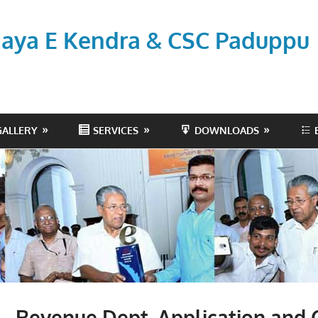
aya E Kendra & CSC Paduppu
GALLERY
SERVICES
DOWNLOADS
t – Revenue Dept. Application and C