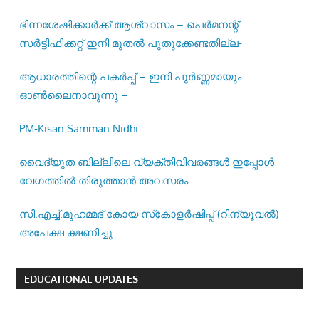
ഭിന്നശേഷിക്കാർക്ക് ആശ്വാസം – പെർമനന്റ്
സർട്ടിഫിക്കറ്റ് ഇനി മുതൽ പുതുക്കേണ്ടതില്ല-
ആധാരത്തിന്റെ പകർപ്പ് – ഇനി പൂർണ്ണമായും
ഓൺലൈനാവുന്നു –
PM-Kisan Samman Nidhi
വൈദ്യുത ബില്ലിലെ വ്യക്തിവിവരങ്ങൾ ഇപ്പോൾ
വേഗത്തിൽ തിരുത്താൻ അവസരം.
സി.എച്ച്.മുഹമ്മദ് കോയ സ്‌കോളർഷിപ്പ് (റിന്യൂവൽ)
അപേക്ഷ ക്ഷണിച്ചു
EDUCATIONAL UPDATES