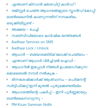
എന്താണ് കിസാൻ ക്രെഡിറ്റ് കാർഡ് ?
രജിസ്റ്റര്‍ ചെയ്ത ആധാരങ്ങളുടെ സ്കാന്‍ഡ് കോപ്പി
ഓണ്‍ലൈനില്‍ കാണുന്നതിന് സൗകര്യം
ഒരുക്കിയിട്ടുണ്ട് –
അക്ഷയ – ചേച്ചി
സബ്സിഡിയോടെ കാർഷിക യന്ത്രങ്ങൾ
Aadhaar Services on SMS
Aadhaar Lock / Unlock
ആധാർ – ബയോമെട്രിക് ലോക്ക് ചെയ്യാം –
എന്താണ് ആധാർ വിർച്ച്വൽ ഐഡി –
ആധാറിൽ ഇപ്പോൾ നിങ്ങൾ ഉപയോഗിക്കുന്ന
മൊബൈൽ നമ്പർ നൽകുക –
ഭിന്നശേഷിക്കാർക്ക് ആശ്വാസം – പെർമനന്റ്
സർട്ടിഫിക്കറ്റ് ഇനി മുതൽ പുതുക്കേണ്ടതില്ല-
ആധാരത്തിന്റെ പകർപ്പ് – ഇനി പൂർണ്ണമായും
ഓൺലൈനാവുന്നു –
PM-Kisan Samman Nidhi