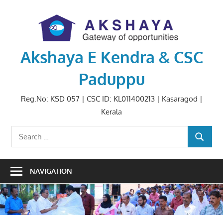
Skip
to
content
Akshaya E Kendra & CSC
Paduppu
Reg.No: KSD 057 | CSC ID: KL011400213 | Kasaragod |
Kerala
Search
SEARCH
for:
NAVIGATION