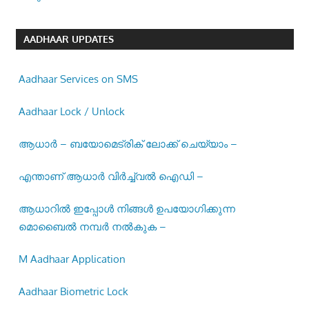
AADHAAR UPDATES
Aadhaar Services on SMS
Aadhaar Lock / Unlock
ആധാർ – ബയോമെട്രിക് ലോക്ക് ചെയ്യാം –
എന്താണ് ആധാർ വിർച്ച്വൽ ഐഡി –
ആധാറിൽ ഇപ്പോൾ നിങ്ങൾ ഉപയോഗിക്കുന്ന
മൊബൈൽ നമ്പർ നൽകുക –
M Aadhaar Application
Aadhaar Biometric Lock