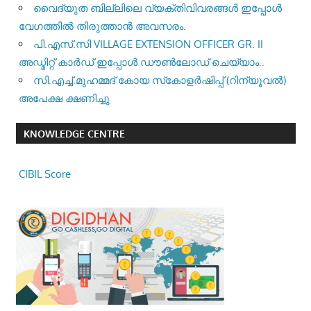
വൈദ്യുത ബില്ലിലെ വ്യക്തിവിവരങ്ങൾ ഇപ്പോൾ
വേഗത്തിൽ തിരുത്താൻ അവസരം.
പി.എസ്.സി VILLAGE EXTENSION OFFICER GR. II
അഡ്മിറ്റ് കാർഡ് ഇപ്പോൾ ഡൗൺലോഡ് ചെയ്യാം..
സി.എച്ച്.മുഹമ്മദ് കോയ സ്‌കോളർഷിപ്പ് (റിന്യൂവൽ)
അപേക്ഷ ക്ഷണിച്ചു
KNOWLEDGE CENTRE
CIBIL Score