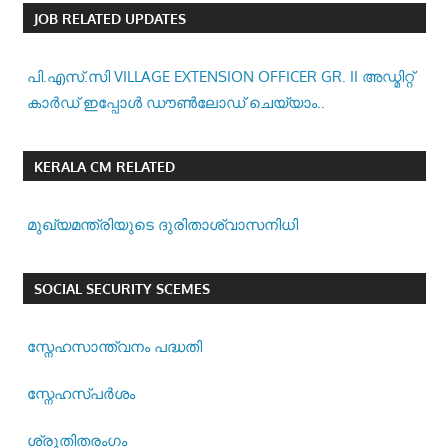
JOB RELATED UPDATES
പി.എസ്.സി VILLAGE EXTENSION OFFICER GR. II അഡ്മിറ്റ്
കാർഡ് ഇപ്പോൾ ഡൗൺലോഡ് ചെയ്യാം..
KERALA CM RELATED
മുഖ്യമന്ത്രിയുടെ ദുരിതാശ്വാസനിധി
SOCIAL SECURITY SCEMES
സ്നേഹസാന്ത്വനം പദ്ധതി
സ്നേഹസ്പര്‍ശം
ശ്രുതിതരംഗം