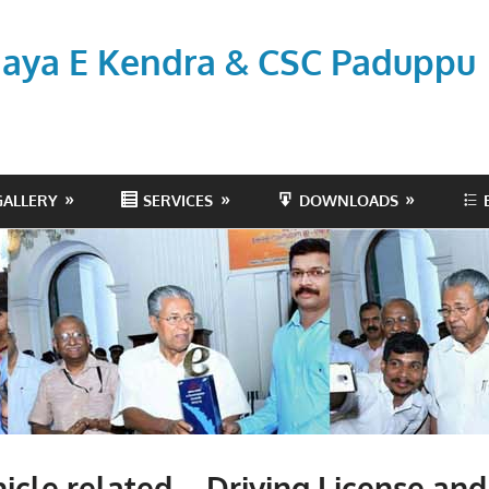
aya E Kendra & CSC Paduppu
GALLERY
SERVICES
DOWNLOADS
icle related – Driving License and