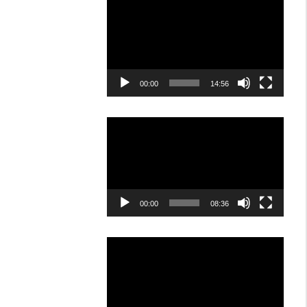
Video
Player
00:00
14:56
Video
Player
00:00
08:36
Video
Player