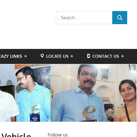
Search
SEARCH
for:
EAZY LINKS
LOCATE US
CONTACT US
 Vehicle
Follow us