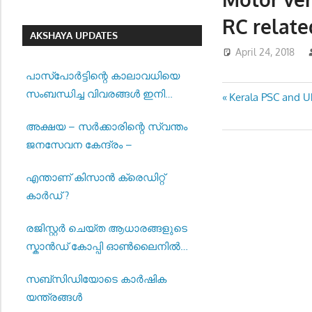
RC relate
AKSHAYA UPDATES
April 24, 2018
പാസ്‌പോര്‍ട്ടിന്റെ കാലാവധിയെ
സംബന്ധിച്ച വിവരങ്ങള്‍ ഇനി
Post
Previous
Kerala PSC and UP
മുതല്‍ എസ്എംഎസായി ലഭിക്കും
Post:
navigatio
അക്ഷയ – സർക്കാരിന്റെ സ്വന്തം
ജനസേവന കേന്ദ്രം –
എന്താണ് കിസാൻ ക്രെഡിറ്റ്
കാർഡ് ?
രജിസ്റ്റര്‍ ചെയ്ത ആധാരങ്ങളുടെ
സ്കാന്‍ഡ് കോപ്പി ഓണ്‍ലൈനില്‍
കാണുന്നതിന് സൗകര്യം
സബ്സിഡിയോടെ കാർഷിക
ഒരുക്കിയിട്ടുണ്ട് –
യന്ത്രങ്ങൾ