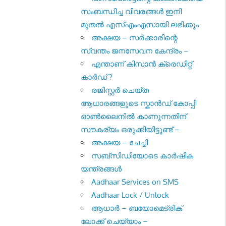
സംബന്ധിച്ച വിവരങ്ങള്‍ ഇനി
മുതല്‍ എസ്എംഎസായി ലഭിക്കും
അക്ഷയ – സർക്കാരിന്റെ
സ്വന്തം ജനസേവന കേന്ദ്രം –
എന്താണ് കിസാൻ ക്രെഡിറ്റ്
കാർഡ് ?
രജിസ്റ്റര്‍ ചെയ്ത
ആധാരങ്ങളുടെ സ്കാന്‍ഡ് കോപ്പി
ഓണ്‍ലൈനില്‍ കാണുന്നതിന്
സൗകര്യം ഒരുക്കിയിട്ടുണ്ട് –
അക്ഷയ – ചേച്ചി
സബ്സിഡിയോടെ കാർഷിക
യന്ത്രങ്ങൾ
Aadhaar Services on SMS
Aadhaar Lock / Unlock
ആധാർ – ബയോമെട്രിക്
ലോക്ക് ചെയ്യാം –