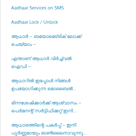
Aadhaar Services on SMS
Aadhaar Lock / Unlock
ആധാർ – ബയോമെട്രിക് ലോക്ക്
ചെയ്യാം –
എന്താണ് ആധാർ വിർച്ച്വൽ
ഐഡി –
ആധാറിൽ ഇപ്പോൾ നിങ്ങൾ
ഉപയോഗിക്കുന്ന മൊബൈൽ
നമ്പർ നൽകുക –
ഭിന്നശേഷിക്കാർക്ക് ആശ്വാസം –
പെർമനന്റ് സർട്ടിഫിക്കറ്റ് ഇനി
മുതൽ പുതുക്കേണ്ടതില്ല-
ആധാരത്തിന്റെ പകർപ്പ് – ഇനി
പൂർണ്ണമായും ഓൺലൈനാവുന്നു