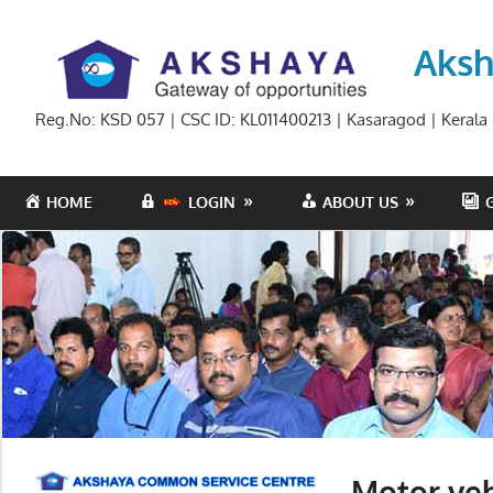
Skip
to
Aksh
content
Reg.No: KSD 057 | CSC ID: KL011400213 | Kasaragod | Kerala
HOME
LOGIN
ABOUT US
Motor veh