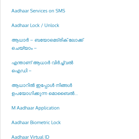
Aadhaar Services on SMS
Aadhaar Lock / Unlock
ആധാർ – ബയോമെട്രിക് ലോക്ക്
ചെയ്യാം –
എന്താണ് ആധാർ വിർച്ച്വൽ
ഐഡി –
ആധാറിൽ ഇപ്പോൾ നിങ്ങൾ
ഉപയോഗിക്കുന്ന മൊബൈൽ
നമ്പർ നൽകുക –
M Aadhaar Application
Aadhaar Biometric Lock
Aadhaar Virtual ID