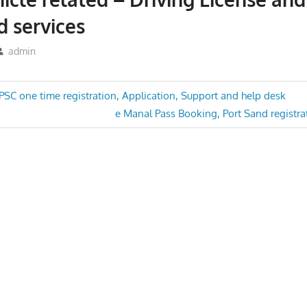
d services
admin
SC one time registration, Application, Support and help desk
Next
e Manal Pass Booking, Port Sand registr
n
Post: