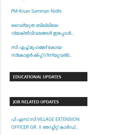
–
PM-Kisan Samman Nidhi
വൈദ്യുത ബില്ലിലെ
വ്യക്തിവിവരങ്ങൾ ഇപ്പോൾ
വേഗത്തിൽ തിരുത്താൻ അവസരം.
സി.എച്ച്.മുഹമ്മദ് കോയ
സ്‌കോളർഷിപ്പ് (റിന്യൂവൽ)
അപേക്ഷ ക്ഷണിച്ചു
EDUCATIONAL UPDATES
JOB RELATED UPDATES
പി.എസ്.സി VILLAGE EXTENSION
OFFICER GR. II അഡ്മിറ്റ് കാർഡ്
ഇപ്പോൾ ഡൗൺലോഡ് ചെയ്യാം..