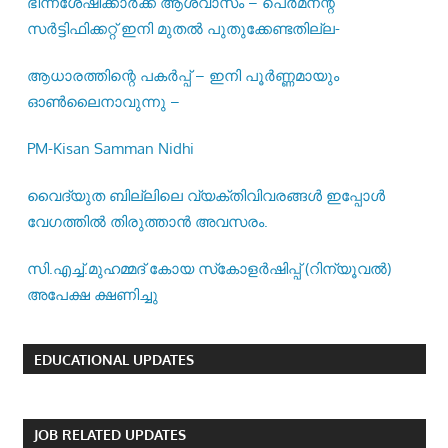
ഭിന്നശേഷിക്കാർക്ക് ആശ്വാസം – പെർമനന്റ്
സർട്ടിഫിക്കറ്റ് ഇനി മുതൽ പുതുക്കേണ്ടതില്ല-
ആധാരത്തിന്റെ പകർപ്പ് – ഇനി പൂർണ്ണമായും
ഓൺലൈനാവുന്നു –
PM-Kisan Samman Nidhi
വൈദ്യുത ബില്ലിലെ വ്യക്തിവിവരങ്ങൾ ഇപ്പോൾ
വേഗത്തിൽ തിരുത്താൻ അവസരം.
സി.എച്ച്.മുഹമ്മദ് കോയ സ്‌കോളർഷിപ്പ് (റിന്യൂവൽ)
അപേക്ഷ ക്ഷണിച്ചു
EDUCATIONAL UPDATES
JOB RELATED UPDATES