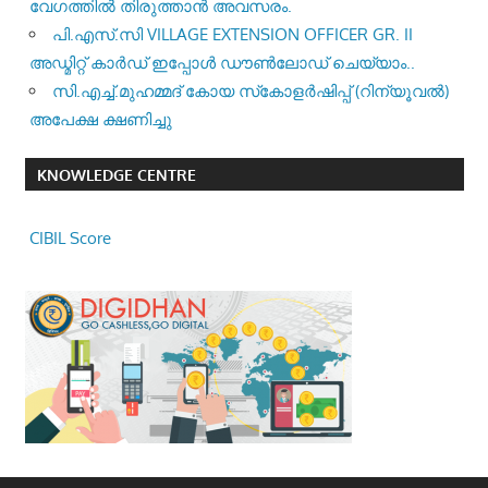
വേഗത്തിൽ തിരുത്താൻ അവസരം.
പി.എസ്.സി VILLAGE EXTENSION OFFICER GR. II
അഡ്മിറ്റ് കാർഡ് ഇപ്പോൾ ഡൗൺലോഡ് ചെയ്യാം..
സി.എച്ച്.മുഹമ്മദ് കോയ സ്‌കോളർഷിപ്പ് (റിന്യൂവൽ)
അപേക്ഷ ക്ഷണിച്ചു
KNOWLEDGE CENTRE
CIBIL Score