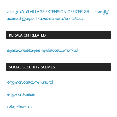
പി.എസ്.സി VILLAGE EXTENSION OFFICER GR. II അഡ്മിറ്റ്
കാർഡ് ഇപ്പോൾ ഡൗൺലോഡ് ചെയ്യാം..
KERALA CM RELATED
മുഖ്യമന്ത്രിയുടെ ദുരിതാശ്വാസനിധി
SOCIAL SECURITY SCEMES
സ്നേഹസാന്ത്വനം പദ്ധതി
സ്നേഹസ്പര്‍ശം
ശ്രുതിതരംഗം