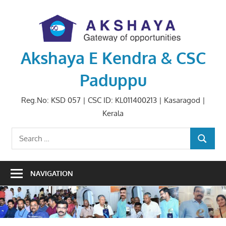
Skip
to
content
Akshaya E Kendra & CSC
Paduppu
Reg.No: KSD 057 | CSC ID: KL011400213 | Kasaragod |
Kerala
Search
SEARCH
for:
NAVIGATION