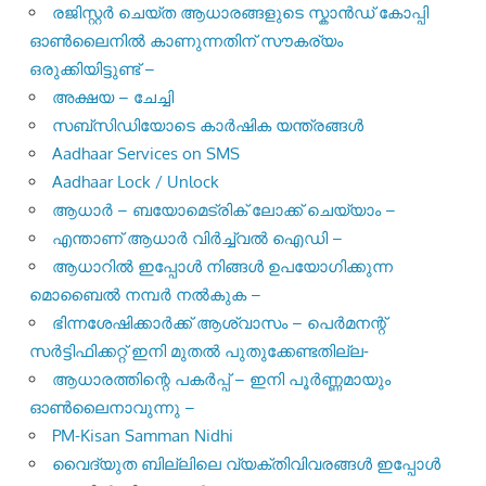
രജിസ്റ്റര്‍ ചെയ്ത ആധാരങ്ങളുടെ സ്കാന്‍ഡ് കോപ്പി
ഓണ്‍ലൈനില്‍ കാണുന്നതിന് സൗകര്യം
ഒരുക്കിയിട്ടുണ്ട് –
അക്ഷയ – ചേച്ചി
സബ്സിഡിയോടെ കാർഷിക യന്ത്രങ്ങൾ
Aadhaar Services on SMS
Aadhaar Lock / Unlock
ആധാർ – ബയോമെട്രിക് ലോക്ക് ചെയ്യാം –
എന്താണ് ആധാർ വിർച്ച്വൽ ഐഡി –
ആധാറിൽ ഇപ്പോൾ നിങ്ങൾ ഉപയോഗിക്കുന്ന
മൊബൈൽ നമ്പർ നൽകുക –
ഭിന്നശേഷിക്കാർക്ക് ആശ്വാസം – പെർമനന്റ്
സർട്ടിഫിക്കറ്റ് ഇനി മുതൽ പുതുക്കേണ്ടതില്ല-
ആധാരത്തിന്റെ പകർപ്പ് – ഇനി പൂർണ്ണമായും
ഓൺലൈനാവുന്നു –
PM-Kisan Samman Nidhi
വൈദ്യുത ബില്ലിലെ വ്യക്തിവിവരങ്ങൾ ഇപ്പോൾ