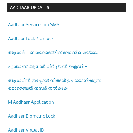
AADHAAR UPDATES
Aadhaar Services on SMS
Aadhaar Lock / Unlock
ആധാർ – ബയോമെട്രിക് ലോക്ക് ചെയ്യാം –
എന്താണ് ആധാർ വിർച്ച്വൽ ഐഡി –
ആധാറിൽ ഇപ്പോൾ നിങ്ങൾ ഉപയോഗിക്കുന്ന
മൊബൈൽ നമ്പർ നൽകുക –
M Aadhaar Application
Aadhaar Biometric Lock
Aadhaar Virtual ID