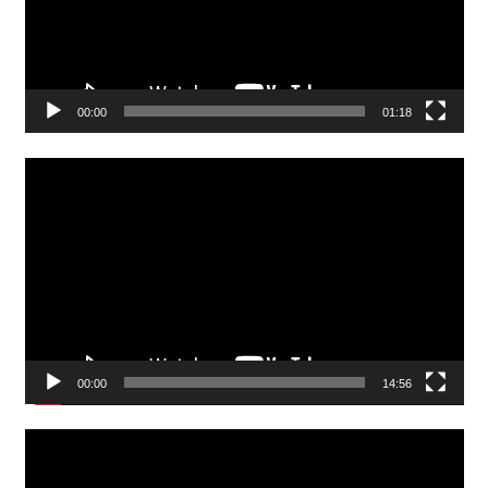
00:00
01:18
Video
Player
00:00
14:56
Video
Player